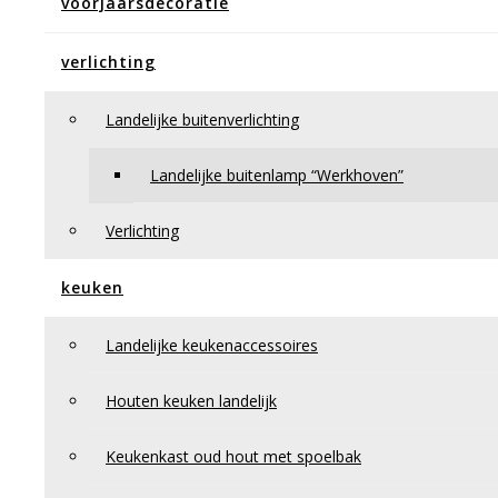
voorjaarsdecoratie
Eetkamerfauteuil Dick
Eetkamerfauteuil “Henk”
banken – tafels – fauteuils
verlichting
Houten bankjes & krukjes
Vloeren
Tapijt
Landelijke buitenverlichting
Wandbekleding
Behang
Landelijke buitenlamp “Werkhoven”
Natuursteen
Meubelen
Gordijnen
Verlichting
Overgordijn
Binnenzonwering
keuken
Rolgordijn
Vouwgordijnen
Horren
Landelijke keukenaccessoires
Duettes
Gordijnen
Shutters
Houten keuken landelijk
contact
Algemene voorwaarden
Keukenkast oud hout met spoelbak
Bestellen en betalen
Bezorgen en afhalen