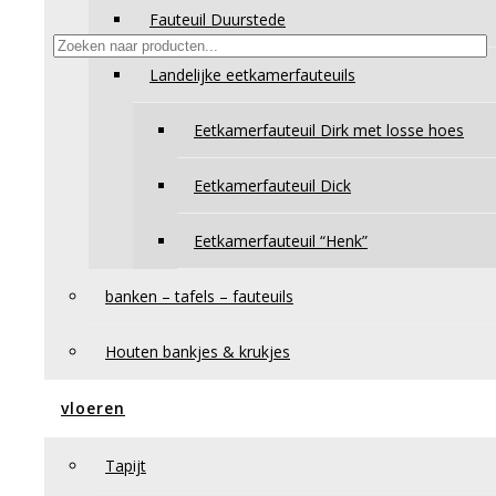
Fauteuil Duurstede
Producten zoeken
Landelijke eetkamerfauteuils
Winkelmand
Eetkamerfauteuil Dirk met losse hoes
Eetkamerfauteuil Dick
Eetkamerfauteuil “Henk”
banken – tafels – fauteuils
Houten bankjes & krukjes
vloeren
Tapijt