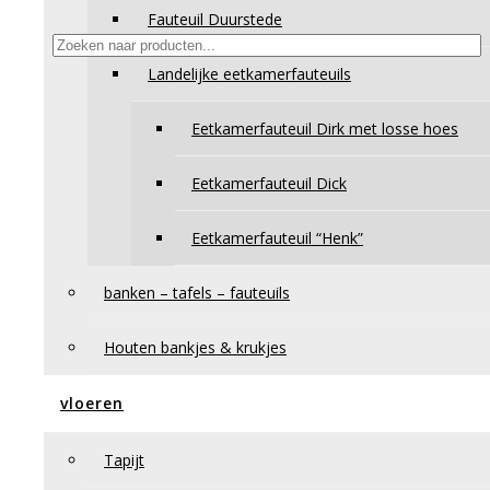
Fauteuil Duurstede
Producten zoeken
Landelijke eetkamerfauteuils
Winkelmand
Eetkamerfauteuil Dirk met losse hoes
Eetkamerfauteuil Dick
Eetkamerfauteuil “Henk”
banken – tafels – fauteuils
Houten bankjes & krukjes
vloeren
Tapijt