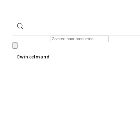
Producten zoeken
winkelmand
Winkelwagen
Decobordje kip en eieren