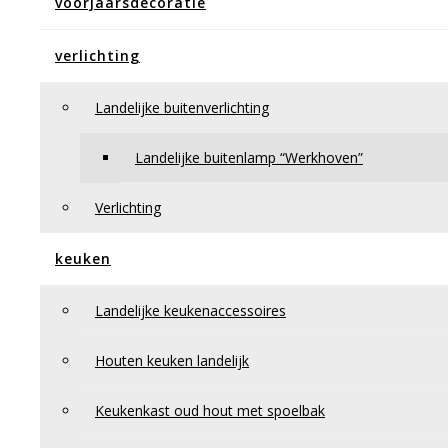
voorjaarsdecoratie
Eetkamerfauteuil Dick
Eetkamerfauteuil “Henk”
banken – tafels – fauteuils
verlichting
Houten bankjes & krukjes
Vloeren
Tapijt
Landelijke buitenverlichting
Wandbekleding
Behang
Landelijke buitenlamp “Werkhoven”
Natuursteen
Meubelen
Gordijnen
Verlichting
Overgordijn
Binnenzonwering
keuken
Rolgordijn
Vouwgordijnen
Horren
Landelijke keukenaccessoires
Duettes
Gordijnen
Shutters
Houten keuken landelijk
contact
Algemene voorwaarden
Keukenkast oud hout met spoelbak
Bestellen en betalen
Bezorgen en afhalen