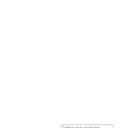
Privacy Policy
Retourneren en klachten
Producten zoeken