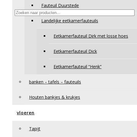
Fauteuil Duurstede
Producten zoeken
Landelijke eetkamerfauteuils
Winkelmand
Eetkamerfauteuil Dirk met losse hoes
Eetkamerfauteuil Dick
Eetkamerfauteuil “Henk”
banken – tafels – fauteuils
Houten bankjes & krukjes
vloeren
Tapijt