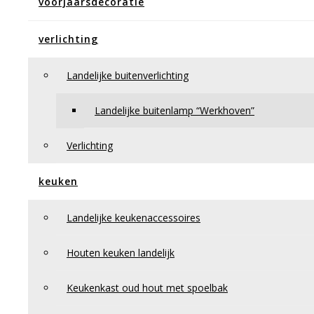
voorjaarsdecoratie
Eetkamerfauteuil Dick
Eetkamerfauteuil “Henk”
banken – tafels – fauteuils
verlichting
Houten bankjes & krukjes
Vloeren
Tapijt
Landelijke buitenverlichting
Wandbekleding
Behang
Landelijke buitenlamp “Werkhoven”
Natuursteen
Meubelen
Gordijnen
Verlichting
Overgordijn
Binnenzonwering
keuken
Rolgordijn
Vouwgordijnen
Horren
Landelijke keukenaccessoires
Duettes
Gordijnen
Shutters
Houten keuken landelijk
contact
Algemene voorwaarden
Keukenkast oud hout met spoelbak
Bestellen en betalen
Bezorgen en afhalen