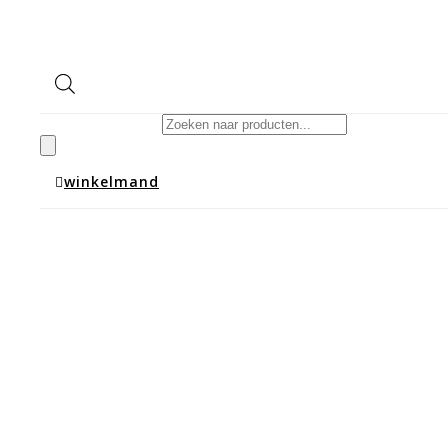
Producten zoeken
winkelmand
Winkelwagen
Landelijke vitrinekast ribbelglas